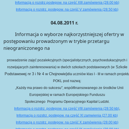
Informacja o rozstrz.postępow. na część XIII zamówienia (28.00 kb)
Informacja o rozstrz. postępow. na część V zamówienia (28.50 kb)
04.08.2011 r.
Informacja o wyborze najkorzystniejszej ofertry w
postępowaniu prowadzonym w trybie przetargu
nieograniczonego na
prowadzenie zajęć pozalekcyjnych (specjalistycznych, psychoedukacyjnych i
Szkole
rozwijajacych zainteresowania) w dwóch szkołach podstawowych (w
Podstawowej nr 3 i Nr 4 w Chojnowie)
dla uczniów klas I - III w ramach projekt
POKL pod nazwą:
„Każdy ma prawo do sukcesu", współfinansowanego ze środków Unii
Europejskiej w ramach Europejskiego Funduszu
Społecznego
Programu Operacyjnego Kapitał Ludzki.
Informacja o rozstrz. postępow. na część VIII zamówienia (28.50 kb)
,
Informacja o rozstrz. postępow. na część XI zamwienia (27.00 kb)
Informacja o rozstrz. postępow. na część X zamówienia (28.00 kb)