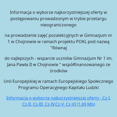
Informacja o wyborze najkorzystniejszej oferty w
postępowaniu prowadzonym w trybie przetargu
nieograniczonego
na prowadzenie zajęć pozalekcyjnych w Gimnazjum nr
1 w Chojnowie w ramach projektu POKL pod nazwą
"Równaj
do najlepszych - wsparcie uczniów Gimnazjum Nr 1 im.
Jana Pawła II w Chojnowie " współfinansowanego ze
środków
Unii Europejskiej w ramach Europejskiego Społecznego
Programu Operacyjnego Kapitału Ludzki
Informacja o wyborze najkorzystniejszej oferty - Cz-I,
Cz-II, Cz-III, Cz-IV,Cz-V, Cz-VI (1.69 Mb)