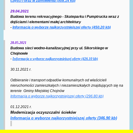
części I oraz III zamówienia (508.14 kb)
29.04.2021
Budowa terenu rekreacyjnego - Skateparku i Pumptrucka wraz z
dojściami i elementami małej architektury
-
Informacja o wyborze najkorzystniejszej oferty (450.20 kb)
28.05.2021
Budowa sieci wodno-kanalizacyjnej przy ul. Sikorskiego w
Chojnowie
-
Informacja o wyborze najkorzystniejszej oferty (426.10 kb)
30.11.2021 r.
Odbieranie i transport odpadów komunalnych od właścicieli
nieruchomości zamieszkałych i niezamieszkałych znajdujących się na
terenie Gminy Miejskiej Chojnów
Informacja o wyborze najkorzystniejszej oferty (296.80 kb)
01.12.2021 r.
Modernizacja oczyszczalni ścieków
Informacja o wyborze najkorzystniejszej oferty (346.90 kb)