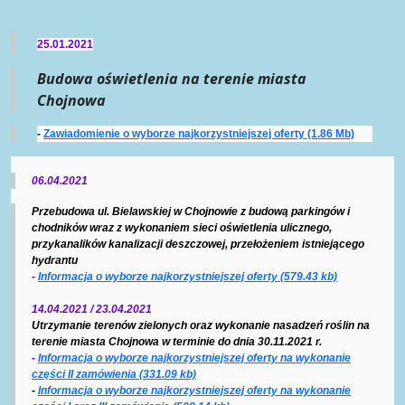
25.01.2021
Budowa oświetlenia na terenie miasta
Chojnowa
-
Zawiadomienie o wyborze najkorzystniejszej oferty (1.86 Mb)
06.04.2021
Przebudowa ul. Bielawskiej w Chojnowie z budową parkingów i
chodników wraz z wykonaniem sieci oświetlenia ulicznego,
przykanalików kanalizacji deszczowej, przełożeniem istniejącego
hydrantu
-
Informacja o wyborze najkorzystniejszej oferty (579.43 kb)
14.04.2021 /
23.04.2021
Utrzymanie terenów zielonych oraz wykonanie nasadzeń roślin na
terenie miasta Chojnowa w terminie do dnia 30.11.2021 r.
-
Informacja o wyborze najkorzystniejszej oferty na wykonanie
części II zamówienia (331.09 kb)
-
Informacja o wyborze najkorzystniejszej oferty na wykonanie