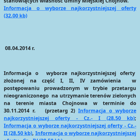
stanowiących własność Gminy Miejskiej Chojnów.
Informacja o wyborze najkorzystniejszej oferty
(32.00 kb)
08.04.2014 r.
Informacja o wyborze najkorzystniejszej oferty
złożonej na część I, II, IV zamówienia w
postępowaniu prowadzonym w trybie przetargu
nieograniczonego na utrzymanie terenów zielonych
na terenie miasta Chojnowa w terminie do
30.11.2014 r. (przetarg 2)
Informacja o wyborze
najkorzystniejszej oferty - Cz.- I (28.50 kb)
;
Informacja o wyborze najkorzystniejszej oferty - Cz.-
II (28.50 kb)
,
Informacja o wyborze najkorzystniejszej