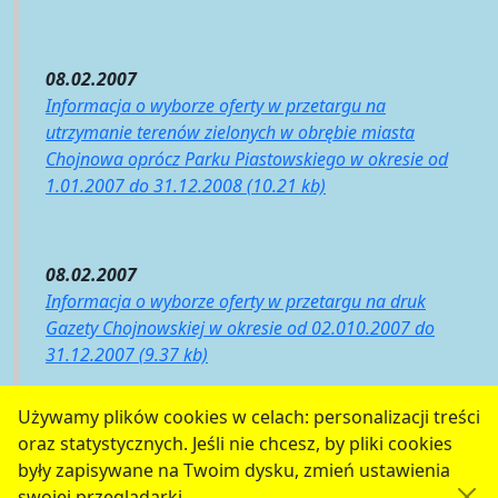
08.02.2007
Informacja o wyborze oferty w przetargu na
utrzymanie terenów zielonych w obrębie miasta
Chojnowa oprócz Parku Piastowskiego w okresie od
1.01.2007 do 31.12.2008 (10.21 kb)
08.02.2007
Informacja o wyborze oferty w przetargu na druk
Gazety Chojnowskiej w okresie od 02.010.2007 do
31.12.2007 (9.37 kb)
Używamy plików cookies w celach: personalizacji treści
oraz statystycznych. Jeśli nie chcesz, by pliki cookies
serwis jest częścią portalu miejskiego
www.chojnow.eu
były zapisywane na Twoim dysku, zmień ustawienia
przygotowanego przez
MEDIART
(w
CMS
) © przy
swojej przeglądarki.