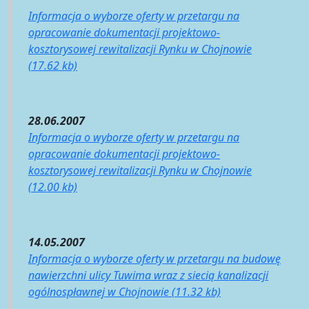
Informacja o wyborze oferty w przetargu na
opracowanie dokumentacji projektowo-
kosztorysowej rewitalizacji Rynku w Chojnowie
(17.62 kb)
28.06.2007
Informacja o wyborze oferty w przetargu na
opracowanie dokumentacji projektowo-
kosztorysowej rewitalizacji Rynku w Chojnowie
(12.00 kb)
14.05.2007
Informacja o wyborze oferty w przetargu na budowę
nawierzchni ulicy Tuwima wraz z siecią kanalizacji
ogólnospławnej w Chojnowie (11.32 kb)