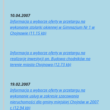
10.04.2007
Informacja o wyborze oferty w przetargu na
wykonanie stolarki okiennej w Gimnazjum Nr 1 w
Chojnowie (11.15 kb)
Informacja o wyborze oferty w przetargu na
realizację inwestycji pn. Budowa chodników na
terenie miasta Chojnowa (12.73 kb)
19.02.2007
Informacja o wyborze oferty w przetargu na
wykonanie usług w zakresie szacowania
nieruchomości dla gminy miejskiej Chojnów w 2007
r. (12.94 kb)