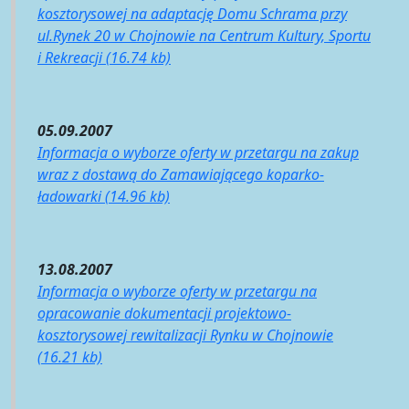
kosztorysowej na adaptację Domu Schrama przy
ul.Rynek 20 w Chojnowie na Centrum Kultury, Sportu
i Rekreacji (16.74 kb)
05.09.2007
Informacja o wyborze oferty w przetargu na zakup
wraz z dostawą do Zamawiającego koparko-
ładowarki (14.96 kb)
13.08.2007
Informacja o wyborze oferty w przetargu na
opracowanie dokumentacji projektowo-
kosztorysowej rewitalizacji Rynku w Chojnowie
(16.21 kb)