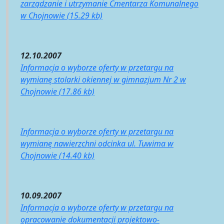
zarządzanie i utrzymanie Cmentarza Komunalnego
w Chojnowie (15.29 kb)
12.10.2007
Informacja o wyborze oferty w przetargu na
wymianę stolarki okiennej w gimnazjum Nr 2 w
Chojnowie (17.86 kb)
Informacja o wyborze oferty w przetargu na
wymianę nawierzchni odcinka ul. Tuwima w
Chojnowie (14.40 kb)
10.09.2007
Informacja o wyborze oferty w przetargu na
opracowanie dokumentacji projektowo-