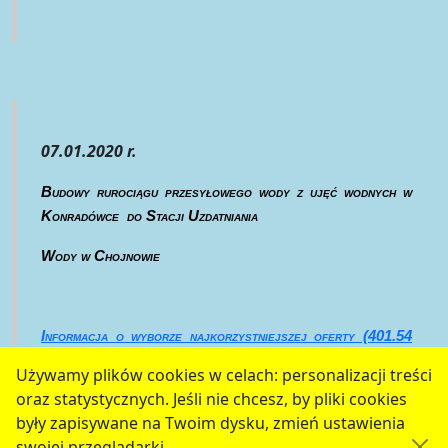
07.01.2020 r.
Budowy rurociągu przesyłowego wody z ujęć wodnych w
Konradówce
do Stacji Uzdatniania
Wody w Chojnowie
Informacja o wyborze najkorzystniejszej oferty (401.54
kb)
Używamy plików cookies w celach: personalizacji treści
oraz statystycznych. Jeśli nie chcesz, by pliki cookies
serwis jest częścią portalu miejskiego
www.chojnow.eu
były zapisywane na Twoim dysku, zmień ustawienia
przygotowanego przez
MEDIART
(w
CMS
) © przy
swojej przeglądarki.