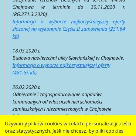
Chojnowa w terminie do 30.11.2020 r.
(RG.271.3.2020)
Informacja o wyborze najkorzystniejszej oferty
złożonej na wykonanie Części II zamówienia (231.64
kb)
18.03.2020 r.
Budowa nawierzchni ulicy Słowiańskiej w Chojnowie.
Informacja o wyborze najkorzystniejszej oferty
(481.65 kb)
26.02.2020 r.
Odbieranie i zagospodarowanie odpadów
komunalnych od właścicieli nieruchomości
zamieszkałych i niezamieszkałych w Chojnowie
Informacja o wyborze najkorzystniejszej oferty
(290.96 kb)
Używamy plików cookies w celach: personalizacji treści
oraz statystycznych. Jeśli nie chcesz, by pliki cookies
serwis jest częścią portalu miejskiego
www.chojnow.eu